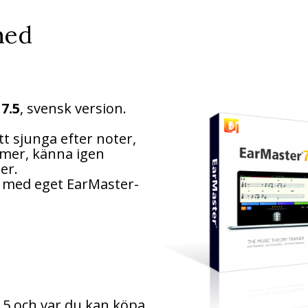
med
7.5
, svensk version.
tt sjunga efter noter,
ytmer, känna igen
er.
 med eget EarMaster-
5 och var du kan köpa