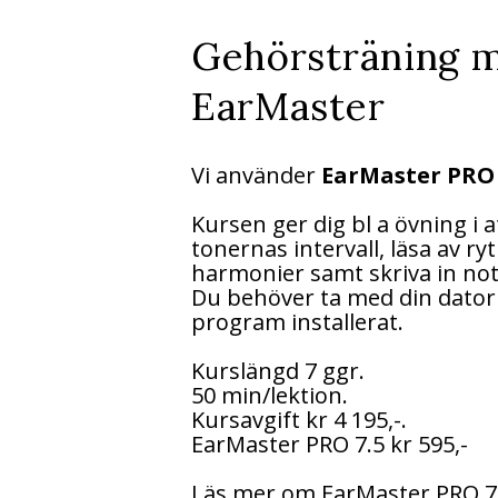
Gehörsträning 
EarMaster
Vi använder
EarMaster PRO 
Kursen ger dig bl a övning i a
tonernas intervall, läsa av r
harmonier samt skriva in not
Du behöver ta med din dator
program installerat.
Kurslängd 7 ggr.
50 min/lektion.
Kursavgift kr 4 195,-.
EarMaster PRO 7.5 kr 595,-
Läs mer om EarMaster PRO 7.